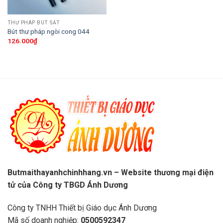
THƯ PHÁP BÚT SẮT
Bút thư pháp ngòi cong 044
126.000
₫
Butmaithayanhchinhhang.vn – Website thương mại điện
tử của Công ty TBGD Ánh Dương
Công ty TNHH Thiết bị Giáo dục Ánh Dương
Mã số doanh nghiệp:
0500592347