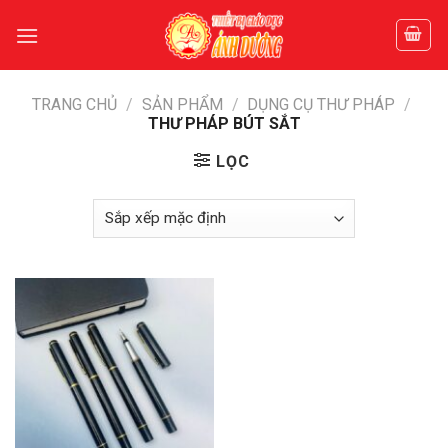
Skip
to
content
TRANG CHỦ
/
SẢN PHẨM
/
DỤNG CỤ THƯ PHÁP
/
THƯ PHÁP BÚT SẮT
LỌC