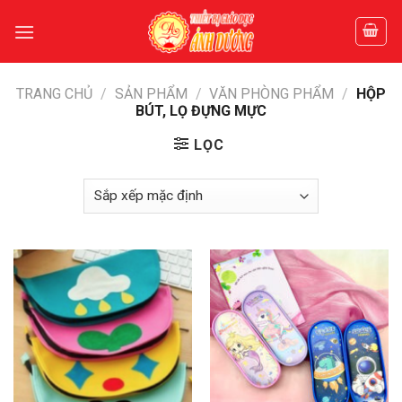
Skip
to
content
TRANG CHỦ
/
SẢN PHẨM
/
VĂN PHÒNG PHẨM
/
HỘP
BÚT, LỌ ĐỰNG MỰC
LỌC