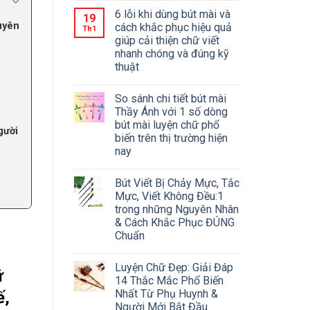
6 lỗi khi dùng bút mài và
19
uyên
cách khắc phục hiệu quả
Th1
giúp cải thiện chữ viết
nhanh chóng và đúng kỹ
thuật
So sánh chi tiết bút mài
Thầy Ánh với 1 số dòng
bút mài luyện chữ phổ
gười
biến trên thị trường hiện
nay
Bút Viết Bị Chảy Mực, Tắc
Mực, Viết Không Đều:1
trong những Nguyên Nhân
& Cách Khắc Phục ĐÚNG
Chuẩn
Luyện Chữ Đẹp: Giải Đáp
ữ
14 Thắc Mắc Phổ Biến
Nhất Từ Phụ Huynh &
ế,
Người Mới Bắt Đầu