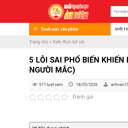
Skip
Tìm
to
kiếm:
content
Danh mục sản phẩm
GIỚI T
Trang chủ
»
Kiến thức bổ ích
5 LỖI SAI PHỔ BIẾN KHIẾ
NGƯỜI MẮC)
511 lượt xem
18/03/2026
anhvan1
Đánh giá