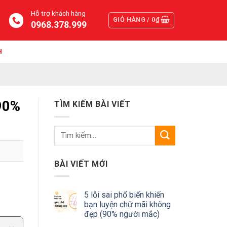
Hỗ trợ khách hàng
GIỎ HÀNG /
0
₫
0968.378.999
H
90%
TÌM KIẾM BÀI VIẾT
BÀI VIẾT MỚI
5 lỗi sai phổ biến khiến
bạn luyện chữ mãi không
đẹp (90% người mắc)