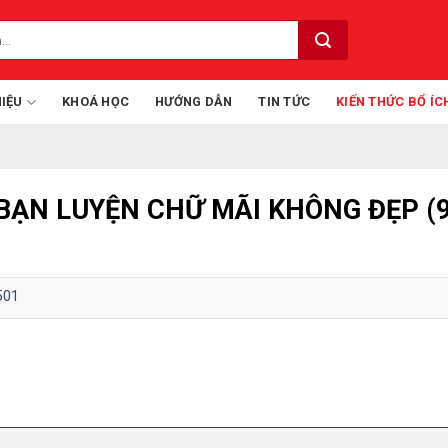
HIỆU
KHOÁ HỌC
HƯỚNG DẪN
TIN TỨC
KIẾN THỨC BỔ ÍC
N BẠN LUYỆN CHỮ MÃI KHÔNG ĐẸP (
501