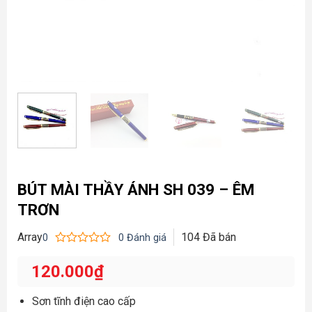
BÚT MÀI THẦY ÁNH SH 039 – ÊM
TRƠN
Array
104
Đã bán
0
0
Đánh giá
Được
xếp
120.000
₫
hạng
0
5
Sơn tĩnh điện cao cấp
sao