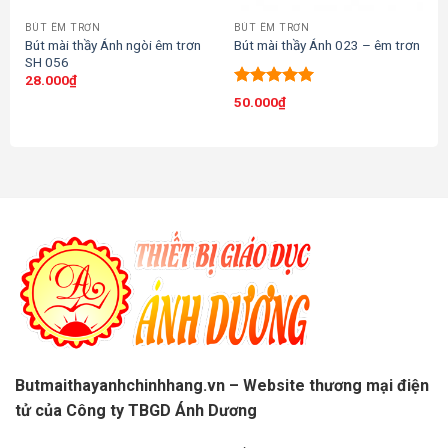
BÚT ÊM TRƠN
BÚT ÊM TRƠN
Bút mài thầy Ánh ngòi êm trơn
Bút mài thầy Ánh 023 – êm trơn
SH 056
28.000
₫
Được xếp
50.000
₫
hạng
5.00
5 sao
Butmaithayanhchinhhang.vn – Website thương mại điện
tử của Công ty TBGD Ánh Dương