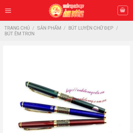
Skip
to
content
TRANG CHỦ
/
SẢN PHẨM
/
BÚT LUYỆN CHỮ ĐẸP
/
BÚT ÊM TRƠN