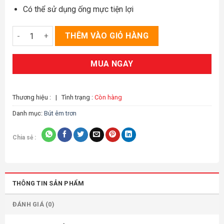
Có thể sử dụng ống mực tiện lợi
Bút mài thầy Ánh SH 039 - êm trơn số lượng
THÊM VÀO GIỎ HÀNG
MUA NGAY
Thương hiệu :
|
Tình trạng :
Còn hàng
Danh mục:
Bút êm trơn
Chia sẻ :
THÔNG TIN SẢN PHẨM
ĐÁNH GIÁ (0)