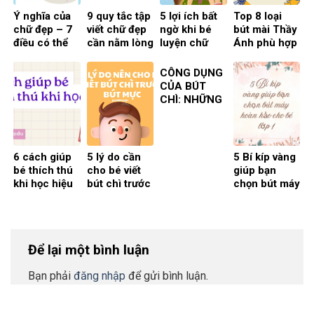
Ý nghĩa của
9 quy tắc tập
5 lợi ích bất
Top 8 loại
chữ đẹp – 7
viết chữ đẹp
ngờ khi bé
bút mài Thầy
điều có thể
cần nằm lòng
luyện chữ
Ánh phù hợp
bạn chưa biết
giúp bé rèn
đẹp từ sớm –
cho bé
chữ chuẩn,
Bí quyết cha
CÔNG DỤNG
nét đều và
mẹ nên biết
CỦA BÚT
đẹp hơn mỗi
CHÌ: NHỮNG
ngày
BÍ MẬT THÚ
VỊ ÍT AI BIẾT
6 cách giúp
5 lý do cần
5 Bí kíp vàng
bé thích thú
cho bé viết
giúp bạn
khi học hiệu
bút chì trước
chọn bút máy
quả và đơn
khi viết bút
hoàn hảo
giản
mực
cho bé lớp 1
Để lại một bình luận
Bạn phải
đăng nhập
để gửi bình luận.