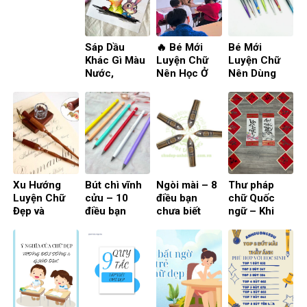
phục hiệu
quả giúp cải
thiện chữ viết
nhanh chóng
Sáp Dầu
🔥 Bé Mới
Bé Mới
và đúng kỹ
Khác Gì Màu
Luyện Chữ
Luyện Chữ
thuật
Nước,
Nên Học Ở
Nên Dùng
Acrylic?
Nhà Hay Đi
Bút Xóa
Người Mới
Lớp? Phụ
Được Hay
Nên Chọn
Huynh Cần
Không Xóa
Gì?
Biết !!!
Được? Bé
mới học viết !
Xu Hướng
Bút chì vĩnh
Ngòi mài – 8
Thư pháp
Luyện Chữ
cửu – 10
điều bạn
chữ Quốc
Đẹp và
điều bạn
chưa biết
ngữ – Khi
Calligraphy
chưa biết
tinh hoa
Hiện Đại: So
truyền thống
Sánh Digital
hòa cùng hơi
và Truyền
thở hiện đại
Thống Theo
– 7 điều
Phong Cách
không phải ai
2025
cũng biết