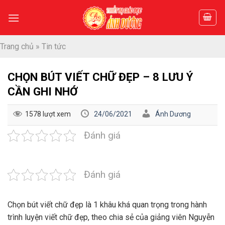
Skip
to
content
Trang chủ
»
Tin tức
CHỌN BÚT VIẾT CHỮ ĐẸP – 8 LƯU Ý
CẦN GHI NHỚ
1578 lượt xem
24/06/2021
Ánh Dương
Đánh giá
Đánh giá
Chọn bút viết chữ đẹp là 1 khâu khá quan trọng trong hành
trình luyện viết chữ đẹp, theo chia sẻ của giảng viên Nguyễn