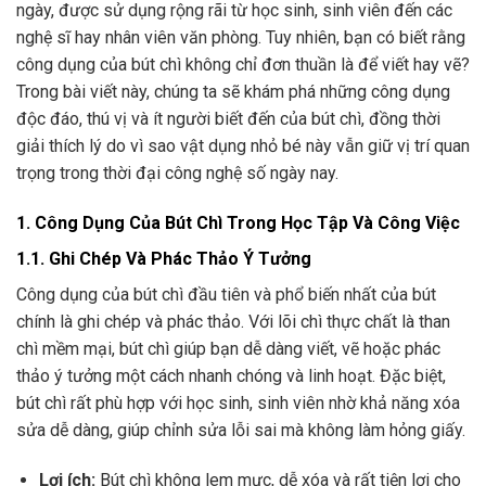
ngày, được sử dụng rộng rãi từ học sinh, sinh viên đến các
nghệ sĩ hay nhân viên văn phòng. Tuy nhiên, bạn có biết rằng
công dụng của bút chì không chỉ đơn thuần là để viết hay vẽ?
Trong bài viết này, chúng ta sẽ khám phá những công dụng
độc đáo, thú vị và ít người biết đến của bút chì, đồng thời
giải thích lý do vì sao vật dụng nhỏ bé này vẫn giữ vị trí quan
trọng trong thời đại công nghệ số ngày nay.
1. Công Dụng Của Bút Chì Trong Học Tập Và Công Việc
1.1. Ghi Chép Và Phác Thảo Ý Tưởng
Công dụng của bút chì đầu tiên và phổ biến nhất của bút
chính là ghi chép và phác thảo. Với lõi chì thực chất là than
chì mềm mại, bút chì giúp bạn dễ dàng viết, vẽ hoặc phác
thảo ý tưởng một cách nhanh chóng và linh hoạt. Đặc biệt,
bút chì rất phù hợp với học sinh, sinh viên nhờ khả năng xóa
sửa dễ dàng, giúp chỉnh sửa lỗi sai mà không làm hỏng giấy.
Lợi ích:
Bút chì không lem mực, dễ xóa và rất tiện lợi cho