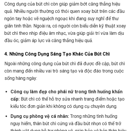
Công dụng của bút chì còn giúp giảm bớt căng thẳng hiệu
quả. Nhiều người thường có thói quen xoay bút trên các đầu
ngón tay hoặc vẽ nguệch ngoạc khi đang suy nghĩ để thư
giãn tinh thần. Ngoài ra, có người còn biểu diễn kỹ thuật xoay
bút chì theo nhịp điệu âm nhạc, vừa giúp giải trí vừa làm dịu
đầu óc, giảm áp lực và căng thẳng hiệu quả.
4. Những Công Dụng Sáng Tạo Khác Của Bút Chì
Ngoài những công dụng của bút chì đã được đề cập, bút chì
còn mang đến nhiều vai trò sáng tạo và độc đáo trong cuộc
sống hàng ngày:
Công cụ làm đẹp cho phái nữ trong tình huống khẩn
cấp:
Bút chì có thể hỗ trợ sửa nhanh trang điểm hoặc tạo
kiểu tóc đơn giản khi không có dụng cụ chuyên dụng.
Dụng cụ phòng vệ cá nhân:
Trong những tình huống
nguy hiểm, thân bút chì cứng và đầu bút nhọn có thể trở
thành vật dụng hỗ trợ phòng vệ, giúp bảo vệ bản thân hiệu