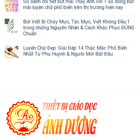
So sánh chi tiết bút mài Thầy Ánh với 1 số dòng bút
mài luyện chữ phổ biến trên thị trường hiện nay
Bút Viết Bị Chảy Mực, Tắc Mực, Viết Không Đều:1
trong những Nguyên Nhân & Cách Khắc Phục ĐÚNG
Chuẩn
Luyện Chữ Đẹp: Giải Đáp 14 Thắc Mắc Phổ Biến
Nhất Từ Phụ Huynh & Người Mới Bắt Đầu