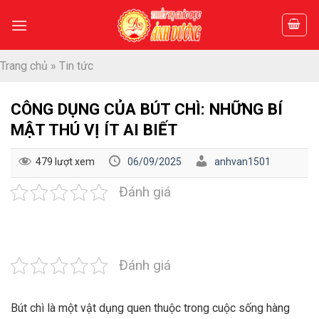
Skip
to
content
Trang chủ
»
Tin tức
CÔNG DỤNG CỦA BÚT CHÌ: NHỮNG BÍ
MẬT THÚ VỊ ÍT AI BIẾT
479 lượt xem
06/09/2025
anhvan1501
Đánh giá
Đánh giá
Bút chì là một vật dụng quen thuộc trong cuộc sống hàng