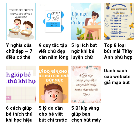
Calligraphy
chưa biết
tinh hoa
Hiện Đại: So
truyền thống
Sánh Digital
hòa cùng hơi
và Truyền
thở hiện đại
Thống Theo
– 7 điều
Phong Cách
không phải ai
2025
cũng biết
Ý nghĩa của
9 quy tắc tập
5 lợi ích bất
Top 8 loại
chữ đẹp – 7
viết chữ đẹp
ngờ khi bé
bút mài Thầy
điều có thể
cần nằm lòng
luyện chữ
Ánh phù hợp
bạn chưa biết
giúp bé rèn
đẹp từ sớm –
cho bé
chữ chuẩn,
Bí quyết cha
Danh sách
nét đều và
mẹ nên biết
các website
đẹp hơn mỗi
giả mạo bút
ngày
mài thầy Ánh
6 cách giúp
5 lý do cần
5 Bí kíp vàng
bé thích thú
cho bé viết
giúp bạn
khi học hiệu
bút chì trước
chọn bút máy
quả và đơn
khi viết bút
hoàn hảo
giản
mực
cho bé lớp 1