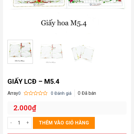
GIẤY LCĐ – M5.4
Array
0
Đã bán
0
0
Đánh giá
Được
xếp
2.000
₫
hạng
0
5
Giấy LCĐ - M5.4 số lượng
THÊM VÀO GIỎ HÀNG
sao