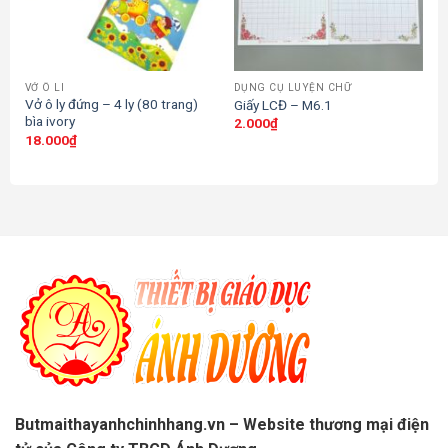
VỞ Ô LI
DỤNG CỤ LUYỆN CHỮ
Vở ô ly đứng – 4 ly (80 trang)
Giấy LCĐ – M6.1
bìa ivory
2.000
₫
18.000
₫
Butmaithayanhchinhhang.vn – Website thương mại điện