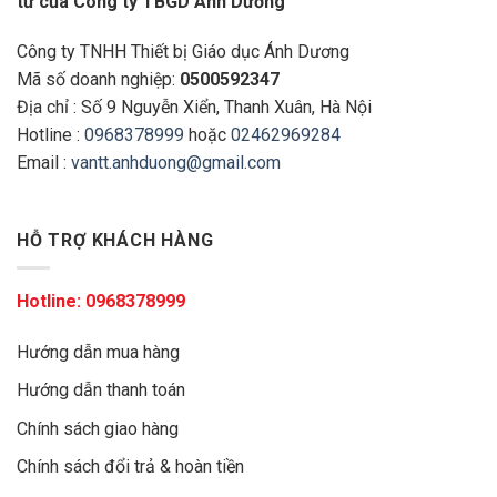
tử của Công ty TBGD Ánh Dương
Công ty TNHH Thiết bị Giáo dục Ánh Dương
Mã số doanh nghiệp:
0500592347
Địa chỉ : Số 9 Nguyễn Xiển, Thanh Xuân, Hà Nội
Hotline :
0968378999
hoặc
02462969284
Email :
vantt.anhduong@gmail.com
HỖ TRỢ KHÁCH HÀNG
Hotline:
0968378999
Hướng dẫn mua hàng
Hướng dẫn thanh toán
Chính sách giao hàng
Chính sách đổi trả & hoàn tiền