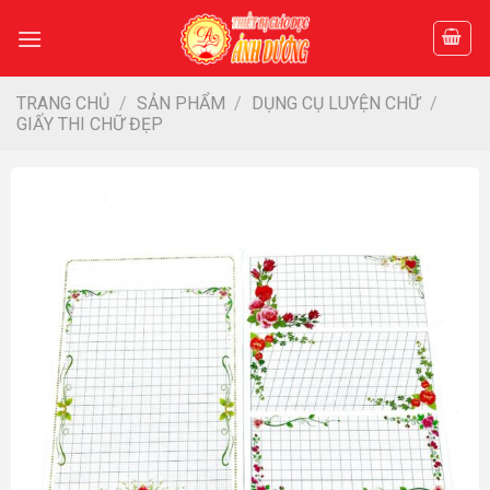
Skip
to
content
TRANG CHỦ
/
SẢN PHẨM
/
DỤNG CỤ LUYỆN CHỮ
/
GIẤY THI CHỮ ĐẸP