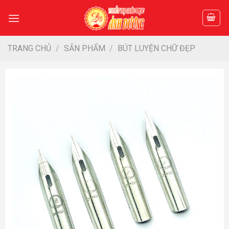
Skip
to
content
TRANG CHỦ
/
SẢN PHẨM
/
BÚT LUYỆN CHỮ ĐẸP