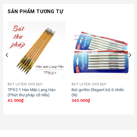
SẢN PHẨM TƯƠNG TỰ
BÚT LUYỆN CHỮ ĐẸP
BÚT LUYỆN CHỮ ĐẸP
TP02.1 Hàn Mặc Lang Hào
Bút gothic Elegant bộ 6 chiếc
(Phút thư pháp cỡ tiểu)
(N)
42.000
₫
340.000
₫