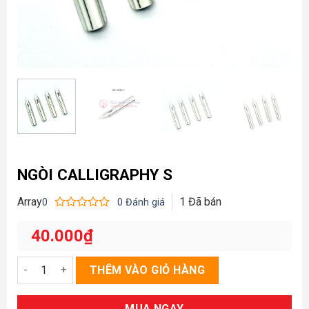
NGÒI CALLIGRAPHY S
Array
1
Đã bán
0
0
Đánh giá
Được
xếp
40.000
₫
hạng
0
5
Ngòi Calligraphy S số lượng
THÊM VÀO GIỎ HÀNG
sao
MUA NGAY