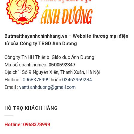
Butmaithayanhchinhhang.vn – Website thương mại điện
tử của Công ty TBGD Ánh Dương
Công ty TNHH Thiết bị Giáo dục Ánh Dương
Mã số doanh nghiệp:
0500592347
Địa chỉ : Số 9 Nguyễn Xiển, Thanh Xuân, Hà Nội
Hotline :
0968378999
hoặc
02462969284
Email :
vantt.anhduong@gmail.com
HỖ TRỢ KHÁCH HÀNG
Hotline:
0968378999