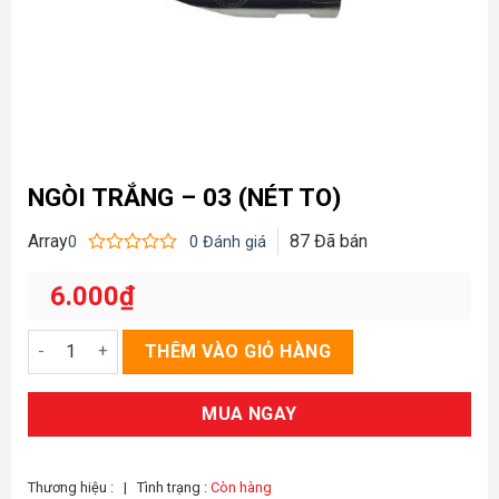
NGÒI TRẮNG – 03 (NÉT TO)
Array
87
Đã bán
0
0
Đánh giá
Được
xếp
6.000
₫
hạng
0
5
Ngòi trắng - 03 (nét to) số lượng
THÊM VÀO GIỎ HÀNG
sao
MUA NGAY
Thương hiệu :
|
Tình trạng :
Còn hàng