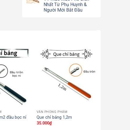
Nhất Từ Phụ Huynh &
Người Mới Bắt Đầu
M
VĂN PHÒNG PHẨM
SẢN PHẨM KHÁC
m2 đầu bọc nỉ
Que chỉ bảng 1,2m
Sổ dây duy bă
35.000
₫
80.000
₫