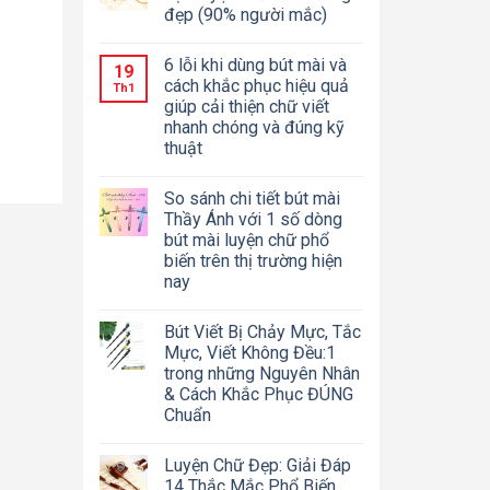
đẹp (90% người mắc)
6 lỗi khi dùng bút mài và
19
cách khắc phục hiệu quả
Th1
giúp cải thiện chữ viết
nhanh chóng và đúng kỹ
thuật
So sánh chi tiết bút mài
Thầy Ánh với 1 số dòng
bút mài luyện chữ phổ
biến trên thị trường hiện
nay
Bút Viết Bị Chảy Mực, Tắc
Mực, Viết Không Đều:1
trong những Nguyên Nhân
& Cách Khắc Phục ĐÚNG
Chuẩn
Luyện Chữ Đẹp: Giải Đáp
14 Thắc Mắc Phổ Biến