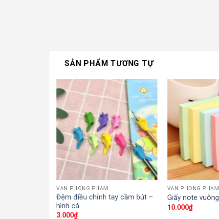
SẢN PHẨM TƯƠNG TỰ
VĂN PHÒNG PHẨM
VĂN PHÒNG PHẨM
Đệm điều chỉnh tay cầm bút –
18
Giấy note vuông
hình cá
10.000
₫
3.000
₫