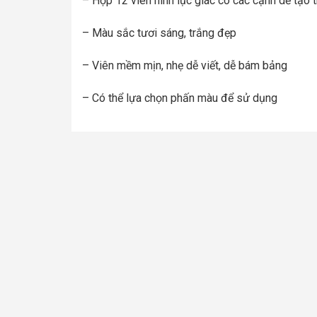
– Hộp 12 viên hình lục giác có các cạnh dễ tạo t
– Màu sắc tươi sáng, trắng đẹp
– Viên mềm mịn, nhẹ dễ viết, dễ bám bảng
– Có thể lựa chọn phấn màu để sử dụng