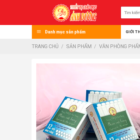
Skip
Tìm
to
kiếm:
content
Danh mục sản phẩm
GIỚI T
TRANG CHỦ
/
SẢN PHẨM
/
VĂN PHÒNG PHẨ