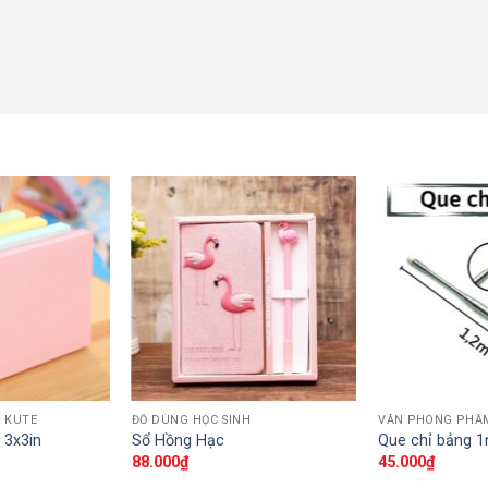
 KUTE
ĐỒ DÙNG HỌC SINH
VĂN PHÒNG PHẨ
 3x3in
Sổ Hồng Hạc
Que chỉ bảng 1
88.000
₫
45.000
₫