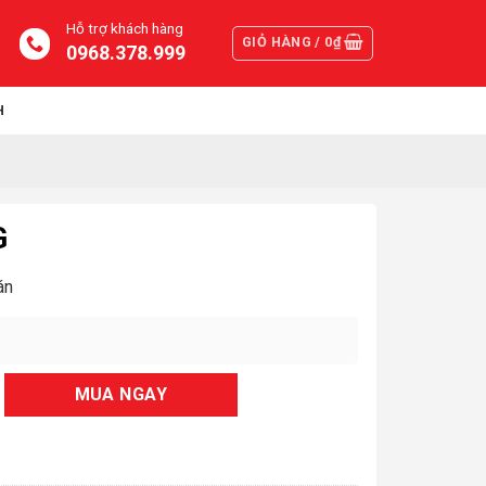
Hỗ trợ khách hàng
GIỎ HÀNG /
0
₫
0968.378.999
H
G
án
MUA NGAY