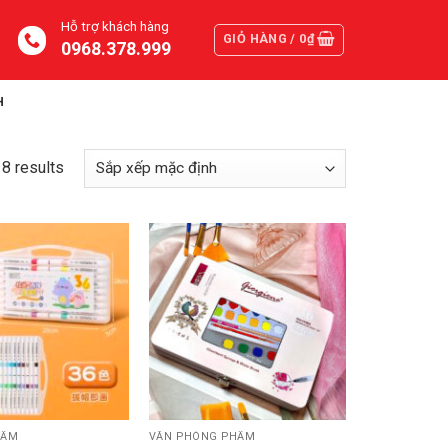
Hỗ trợ khách hàng
GIỎ HÀNG /
0
₫
0968.378.999
H
18 results
HẨM
VĂN PHÒNG PHẨM