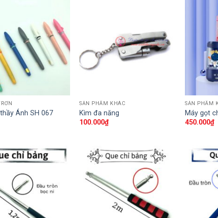
TRƠN
SẢN PHẨM KHÁC
SẢN PHẨM 
 thầy Ánh SH 067
Kìm đa năng
Máy gọt c
100.000
₫
450.000
₫