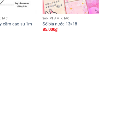
KHÁC
SẢN PHẨM KHÁC
ay cầm cao su 1m
Sổ bìa nước 13×18
85.000
₫