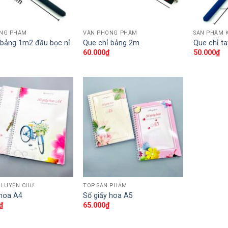
NG PHẨM
VĂN PHÒNG PHẨM
SẢN PHẨM 
 bảng 1m2 đầu bọc nỉ
Que chỉ bảng 2m
Que chỉ t
60.000
₫
50.000
₫
 LUYỆN CHỮ
TOP SẢN PHẨM
 hoa A4
Sổ giấy hoa A5
₫
65.000
₫