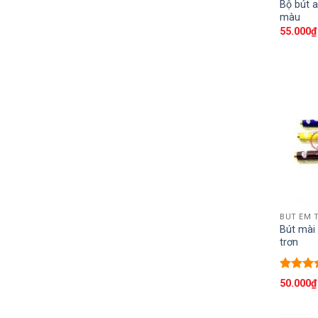
Bộ bút a
màu
55.000
₫
BÚT ÊM 
Bút mài
trơn
Được x
50.000
₫
hạng
5.
5 sao