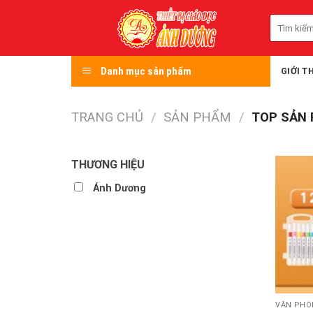
Skip
Tìm
to
kiếm:
content
Danh mục sản phẩm
GIỚI T
TRANG CHỦ
/
SẢN PHẨM
/
TOP SẢN
THƯƠNG HIỆU
Ánh Dương
VĂN PHÒ