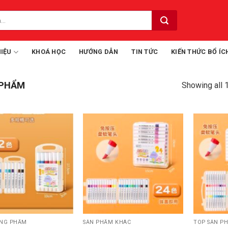
HIỆU
KHOÁ HỌC
HƯỚNG DẪN
TIN TỨC
KIẾN THỨC BỔ ÍC
 PHẨM
Showing all 
NG PHẨM
SẢN PHẨM KHÁC
TOP SẢN P