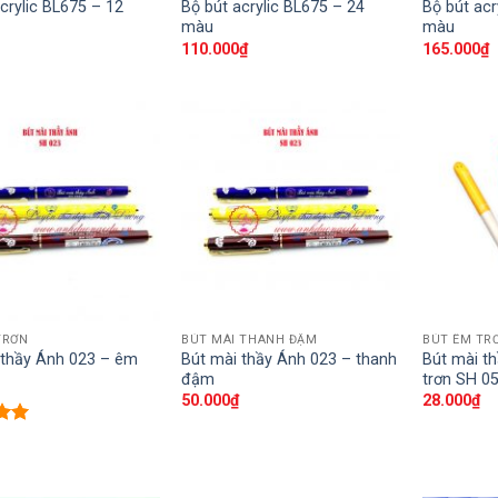
crylic BL675 – 12
Bộ bút acrylic BL675 – 24
Bộ bút acr
màu
màu
110.000
₫
165.000
₫
TRƠN
BÚT MÀI THANH ĐẬM
BÚT ÊM TR
 thầy Ánh 023 – êm
Bút mài thầy Ánh 023 – thanh
Bút mài t
đậm
trơn SH 0
50.000
₫
28.000
₫
ếp
00