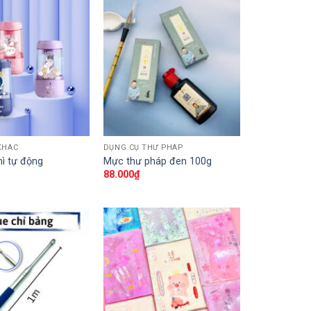
KHÁC
DỤNG CỤ THƯ PHÁP
hì tự động
Mực thư pháp đen 100g
88.000
₫