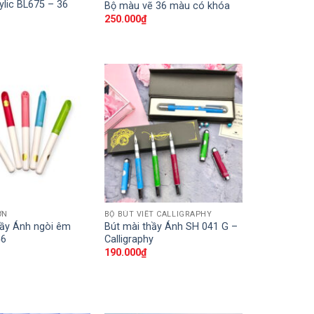
ylic BL675 – 36
Bộ màu vẽ 36 màu có khóa
250.000
₫
ƠN
BỘ BÚT VIẾT CALLIGRAPHY
hầy Ánh ngòi êm
Bút mài thầy Ánh SH 041 G –
56
Calligraphy
190.000
₫