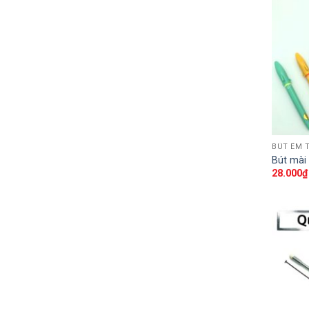
BÚT ÊM 
Bút mài
28.000
₫