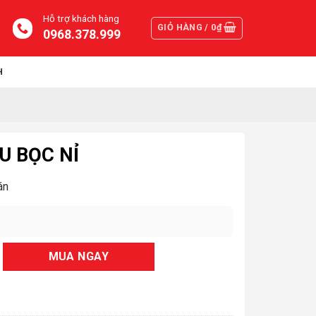
Hỗ trợ khách hàng
GIỎ HÀNG /
0
₫
0968.378.999
H
U BỌC NỈ
án
MUA NGAY