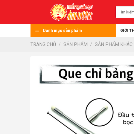
Skip
Tìm
to
kiếm:
content
Danh mục sản phẩm
GIỚI T
TRANG CHỦ
/
SẢN PHẨM
/
SẢN PHẨM KHÁC