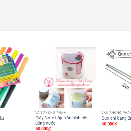
M
VĂN PHÒNG PHẨM
VĂN PHÒNG PHẨ
Giấy Note hộp tròn hình cốc
àu
Que chỉ bảng 
uống nước
60.000
₫
50.000
₫