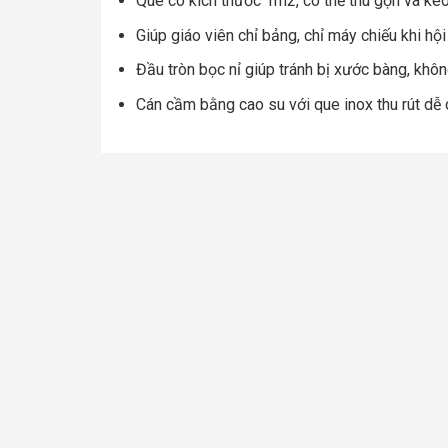
Que có kích thước 1m2, có thể thu gọn và ké
Giúp giáo viên chỉ bảng, chỉ máy chiếu khi hộ
Đầu tròn bọc nỉ giúp tránh bị xước bàng, khô
Cán cầm bằng cao su với que inox thu rút dễ d