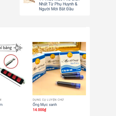
Nhất Từ Phụ Huynh &
Người Mới Bắt Đầu
M
DỤNG CỤ LUYỆN CHỮ
SẢN PHẨM KHÁC
2m
Ống Mực xanh
Sổ bìa nước 1
14.000
₫
85.000
₫