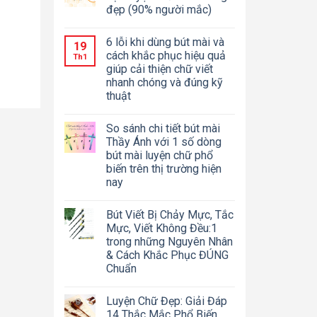
đẹp (90% người mắc)
6 lỗi khi dùng bút mài và
19
cách khắc phục hiệu quả
Th1
giúp cải thiện chữ viết
nhanh chóng và đúng kỹ
thuật
So sánh chi tiết bút mài
Thầy Ánh với 1 số dòng
bút mài luyện chữ phổ
biến trên thị trường hiện
nay
Bút Viết Bị Chảy Mực, Tắc
Mực, Viết Không Đều:1
trong những Nguyên Nhân
& Cách Khắc Phục ĐÚNG
Chuẩn
Luyện Chữ Đẹp: Giải Đáp
14 Thắc Mắc Phổ Biến