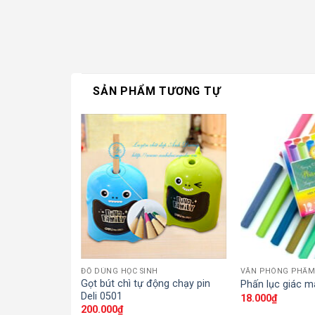
SẢN PHẨM TƯƠNG TỰ
ĐỒ DÙNG HỌC SINH
VĂN PHÒNG PHẨ
Gọt bút chì tự động chạy pin
 cưng
Phấn lục giác m
Deli 0501
18.000
₫
200.000
₫