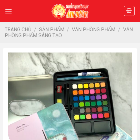
Skip
to
content
TRANG CHỦ
/
SẢN PHẨM
/
VĂN PHÒNG PHẨM
/
VĂN
PHÒNG PHẨM SÁNG TẠO