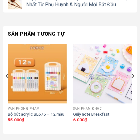
Nhất Từ Phụ Huynh & Người Mới Bắt Đầu
SẢN PHẨM TƯƠNG TỰ
VĂN PHÒNG PHẨM
SẢN PHẨM KHÁC
Bộ bút acrylic BL675 – 12 màu
Giấy note Breakfast
55.000
₫
6.000
₫