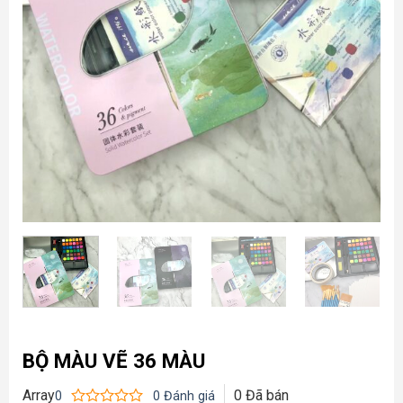
BỘ MÀU VẼ 36 MÀU
Array
0
Đã bán
0
0
Đánh giá