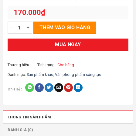
Được
xếp
170.000
₫
hạng
0
5
Bộ màu vẽ 36 màu số lượng
THÊM VÀO GIỎ HÀNG
sao
MUA NGAY
Thương hiệu :
|
Tình trạng :
Còn hàng
Danh mục:
Sản phẩm khác
,
Văn phòng phẩm sáng tạo
Chia sẻ :
THÔNG TIN SẢN PHẨM
ĐÁNH GIÁ (0)