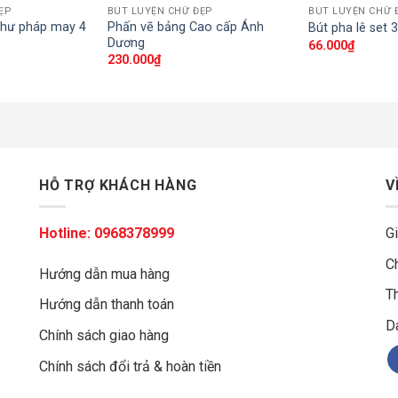
ẸP
BÚT LUYỆN CHỮ ĐẸP
BÚT LUYỆN CHỮ 
thư pháp may 4
Phấn vẽ bảng Cao cấp Ánh
Bút pha lê set
Dương
66.000
₫
230.000
₫
HỖ TRỢ KHÁCH HÀNG
V
Hotline:
0968378999
Gi
C
Hướng dẫn mua hàng
Th
Hướng dẫn thanh toán
g
D
Chính sách giao hàng
Chính sách đổi trả & hoàn tiền