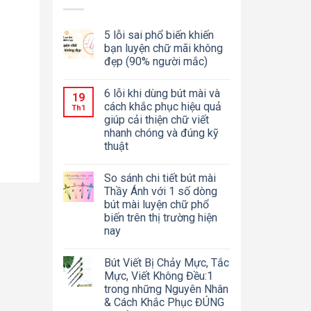
5 lỗi sai phổ biến khiến
bạn luyện chữ mãi không
đẹp (90% người mắc)
6 lỗi khi dùng bút mài và
19
cách khắc phục hiệu quả
Th1
giúp cải thiện chữ viết
nhanh chóng và đúng kỹ
thuật
So sánh chi tiết bút mài
Thầy Ánh với 1 số dòng
bút mài luyện chữ phổ
biến trên thị trường hiện
nay
Bút Viết Bị Chảy Mực, Tắc
Mực, Viết Không Đều:1
trong những Nguyên Nhân
& Cách Khắc Phục ĐÚNG