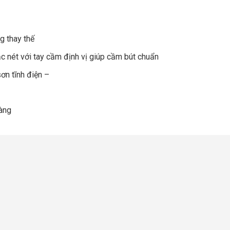
ng thay thế
c nét với tay cầm định vị giúp cầm bút chuẩn
sơn tĩnh điện –
vàng