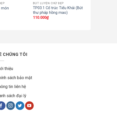
ĐẸP
BÚT LUYỆN CHỮ ĐẸP
BÚT LUYỆN CHỮ
TP03.1 Cổ trúc Tiểu Khải (Bút
 3 món
Bút mài thầy Á
thư pháp hồng mao)
170.000
₫
110.000
₫
Ề CHÚNG TÔI
ới thiệu
hính sách bảo mật
ông tin liên hệ
anh sách đại lý