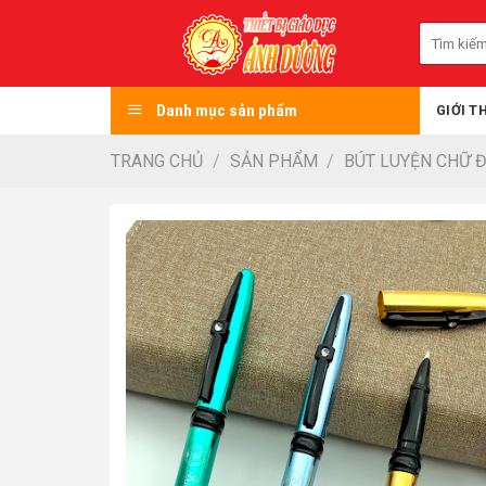
Skip
Tìm
to
kiếm:
content
Danh mục sản phẩm
GIỚI T
TRANG CHỦ
/
SẢN PHẨM
/
BÚT LUYỆN CHỮ 