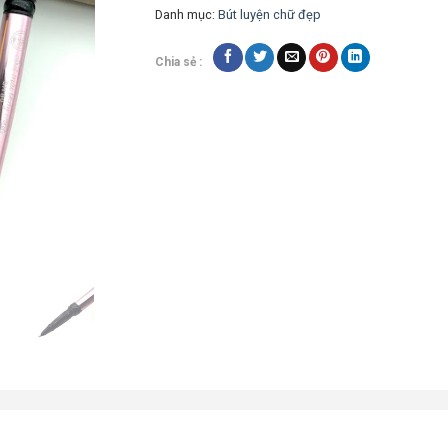
Danh mục:
Bút luyện chữ đẹp
Chia sẻ :