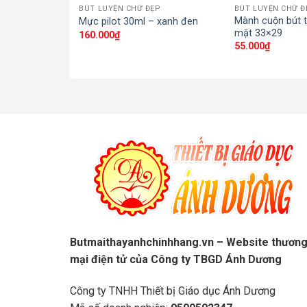
P
BÚT LUYỆN CHỮ ĐẸP
BÚT LUYỆN CHỮ Đ
Mành cuộn bút 
 057 – ngòi S
Mực pilot 30ml – xanh đen
mặt 33×29
160.000
₫
55.000
₫
Butmaithayanhchinhhang.vn – Website thươn
mại điện tử của Công ty TBGD Ánh Dương
Công ty TNHH Thiết bị Giáo dục Ánh Dương