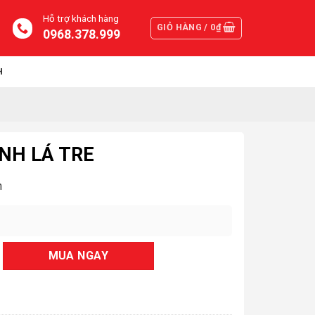
Hỗ trợ khách hàng
GIỎ HÀNG /
0
₫
0968.378.999
H
INH LÁ TRE
n
MUA NGAY