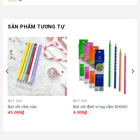
SẢN PHẨM TƯƠNG TỰ
BÚT CHÌ
BÚT CHÌ
Bút chì vĩnh cửu
Bút chì định vị tay cầm SH060
45.000
₫
6.000
₫