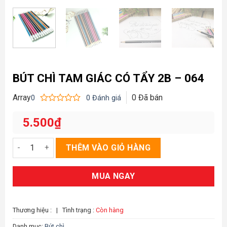
BÚT CHÌ TAM GIÁC CÓ TẨY 2B – 064
Array
0
Đã bán
0
0
Đánh giá
Được
xếp
5.500
₫
hạng
0
5
Bút chì tam giác có tẩy 2B - 064 số lượng
THÊM VÀO GIỎ HÀNG
sao
MUA NGAY
Thương hiệu :
|
Tình trạng :
Còn hàng
Danh mục:
Bút chì