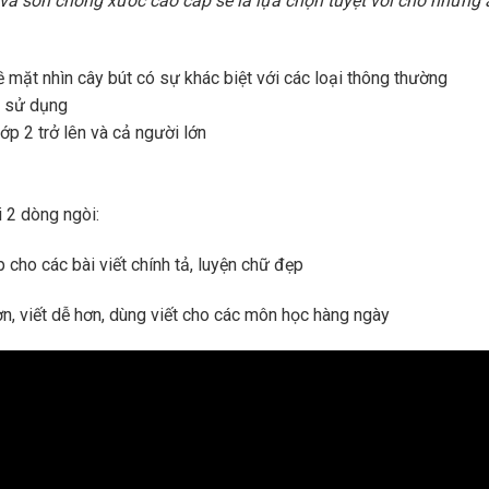
 và sơn chống xước cao cấp sẽ là lựa chọn tuyệt vời cho những 
bề mặt nhìn cây bút có sự khác biệt với các loại thông thường
i sử dụng
ớp 2 trở lên và cả người lớn
i 2 dòng ngòi:
cho các bài viết chính tả, luyện chữ đẹp
n, viết dễ hơn, dùng viết cho các môn học hàng ngày