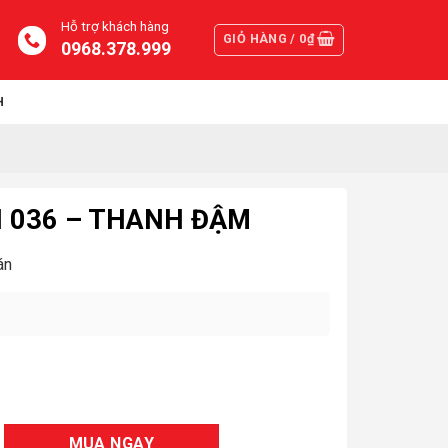
Hỗ trợ khách hàng
GIỎ HÀNG /
0
₫
0968.378.999
H
H 036 – THANH ĐẬM
án
ượng
MUA NGAY