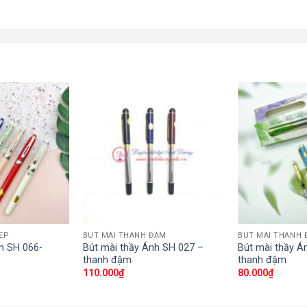
ẸP
BÚT MÀI THANH ĐẬM
BÚT MÀI THANH 
h SH 066-
Bút mài thầy Ánh SH 027 –
Bút mài thầy Á
thanh đậm
thanh đậm
110.000
₫
80.000
₫