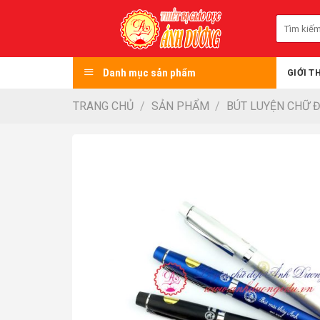
Skip
Tìm
to
kiếm:
content
Danh mục sản phẩm
GIỚI T
TRANG CHỦ
/
SẢN PHẨM
/
BÚT LUYỆN CHỮ 