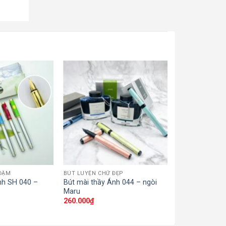
ĐẬM
BÚT LUYỆN CHỮ ĐẸP
BÚT MÀI THANH
nh SH 040 –
Bút mài thầy Ánh 044 – ngòi
Bút mài thầy 
Maru
thanh đậm
260.000
₫
120.000
₫