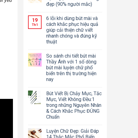
ai yêu
đẹp (90% người mắc)
6 lỗi khi dùng bút mài và
19
cách khắc phục hiệu quả
Th1
giúp cải thiện chữ viết
nhanh chóng và đúng kỹ
thuật
So sánh chi tiết bút mài
Thầy Ánh với 1 số dòng
bút mài luyện chữ phổ
biến trên thị trường hiện
nay
Bút Viết Bị Chảy Mực, Tắc
Mực, Viết Không Đều:1
trong những Nguyên Nhân
& Cách Khắc Phục ĐÚNG
Chuẩn
Luyện Chữ Đẹp: Giải Đáp
14 Thắc Mắc Phổ Biến