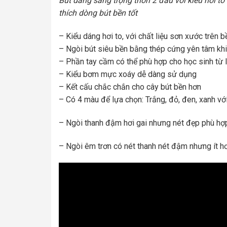
Bút dáng sang trọng thon 2 đầu với kiểu hơi to
thích dòng bút bền tốt
– Kiểu dáng hơi to, với chất liệu sơn xước trên 
– Ngòi bút siêu bền bằng thép cứng yên tâm kh
– Phần tay cầm có thể phù hợp cho học sinh từ l
– Kiểu bơm mực xoáy dễ dàng sử dụng
– Kết cấu chắc chắn cho cây bút bền hơn
– Có 4 màu để lựa chọn: Trắng, đỏ, đen, xanh vớ
– Ngòi thanh đậm hơi gai nhưng nét đẹp phù hợp 
– Ngòi êm trơn có nét thanh nét đậm nhưng ít hơ