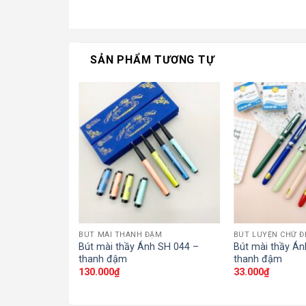
SẢN PHẨM TƯƠNG TỰ
ẬM
BÚT MÀI THANH ĐẬM
BÚT LUYỆN CHỮ Đ
h SH 038 –
Bút mài thầy Ánh SH 044 –
Bút mài thầy Án
thanh đậm
thanh đậm
130.000
₫
33.000
₫