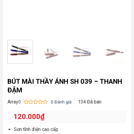
BÚT MÀI THẦY ÁNH SH 039 – THANH
ĐẬM
Array
134
Đã bán
0
0
Đánh giá
Được
xếp
120.000
₫
hạng
0
5
Sơn tĩnh điện cao cấp
sao