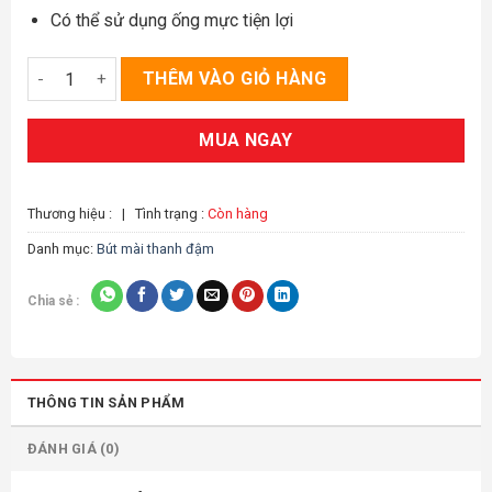
Có thể sử dụng ống mực tiện lợi
Bút mài thầy Ánh SH 039 - thanh đậm số lượng
THÊM VÀO GIỎ HÀNG
MUA NGAY
Thương hiệu :
|
Tình trạng :
Còn hàng
Danh mục:
Bút mài thanh đậm
Chia sẻ :
THÔNG TIN SẢN PHẨM
ĐÁNH GIÁ (0)