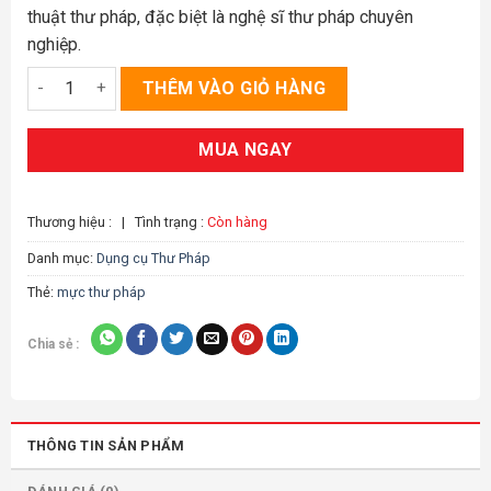
thuật thư pháp, đặc biệt là nghệ sĩ thư pháp chuyên
nghiệp.
Mực Thư pháp Bắc Thái màu đen 500g số lượng
THÊM VÀO GIỎ HÀNG
MUA NGAY
Thương hiệu :
|
Tình trạng :
Còn hàng
Danh mục:
Dụng cụ Thư Pháp
Thẻ:
mực thư pháp
Chia sẻ :
THÔNG TIN SẢN PHẨM