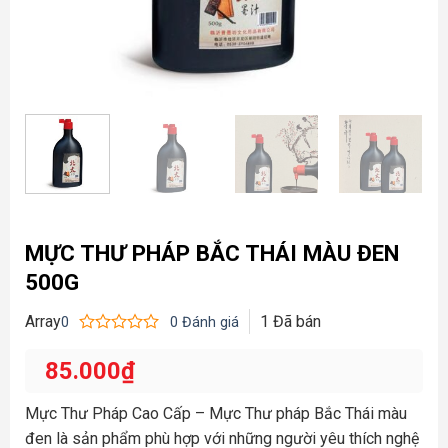
MỰC THƯ PHÁP BẮC THÁI MÀU ĐEN
500G
Array
1
Đã bán
0
0
Đánh giá
Được
xếp
85.000
₫
hạng
0
5
Mực Thư Pháp Cao Cấp – Mực Thư pháp Bắc Thái màu
sao
đen là sản phẩm phù hợp với những người yêu thích nghệ