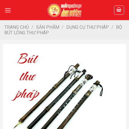
Skip
to
content
TRANG CHỦ
/
SẢN PHẨM
/
DỤNG CỤ THƯ PHÁP
/
BỘ
BÚT LÔNG THƯ PHÁP