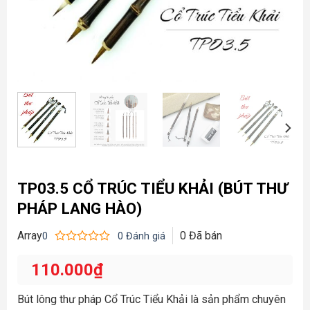
TP03.5 CỔ TRÚC TIỂU KHẢI (BÚT THƯ
PHÁP LANG HÀO)
Array
0
Đã bán
0
0
Đánh giá
Được
xếp
110.000
₫
hạng
0
5
Bút lông thư pháp Cổ Trúc Tiểu Khải là sản phẩm chuyên
sao