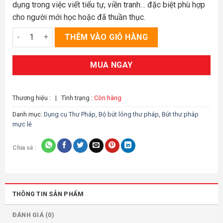
dụng trong việc viết tiểu tự, viền tranh… đặc biệt phù hợp
cho người mới học hoặc đã thuần thục.
TP03.5 Cổ trúc Tiểu Khải (bút thư pháp Lang hào) số lượng
THÊM VÀO GIỎ HÀNG
MUA NGAY
Thương hiệu :
|
Tình trạng :
Còn hàng
Danh mục:
Dụng cụ Thư Pháp
,
Bộ bút lông thư pháp
,
Bút thư pháp
mực lẻ
Chia sẻ :
THÔNG TIN SẢN PHẨM
ĐÁNH GIÁ (0)