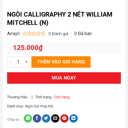
NGÒI CALLIGRAPHY 2 NÉT WILLIAM
MITCHELL (N)
Array
0
Đã bán
0
0
Đánh giá
Được
xếp
125.000
₫
hạng
0
5
Ngòi calligraphy 2 nét William Mitchell (N) số lượng
THÊM VÀO GIỎ HÀNG
sao
MUA NGAY
Thương hiệu :
|
Tình trạng :
Còn hàng
Danh mục:
Ngòi bút thay thế
Chia sẻ :