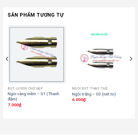
SẢN PHẨM TƯƠNG TỰ
BÚT LUYỆN CHỮ ĐẸP
NGÒI BÚT THAY THẾ
Ngòi vàng mềm – 01 (Thanh
Ngòi trắng – 03 (nét to)
đậm)
6.000
₫
7.000
₫