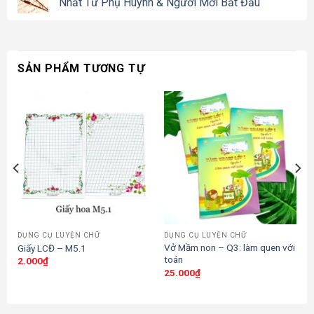
Nhất Từ Phụ Huynh & Người Mới Bắt Đầu
SẢN PHẨM TƯƠNG TỰ
DỤNG CỤ LUYỆN CHỮ
DỤNG CỤ LUYỆN CHỮ
Vở Mầm non – Q3: làm quen với
Giấy LCĐ – M5.1
toán
2.000
₫
25.000
₫