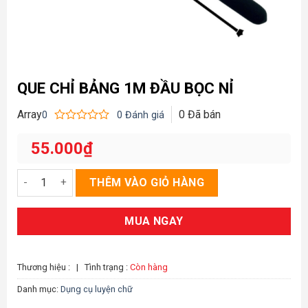
QUE CHỈ BẢNG 1M ĐẦU BỌC NỈ
Array
0
Đã bán
0
0
Đánh giá
Được
xếp
55.000
₫
hạng
0
5
Que chỉ bảng 1m đầu bọc nỉ số lượng
THÊM VÀO GIỎ HÀNG
sao
MUA NGAY
Thương hiệu :
|
Tình trạng :
Còn hàng
Danh mục:
Dụng cụ luyện chữ