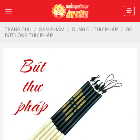
Skip
to
content
TRANG CHỦ
/
SẢN PHẨM
/
DỤNG CỤ THƯ PHÁP
/
BỘ
BÚT LÔNG THƯ PHÁP