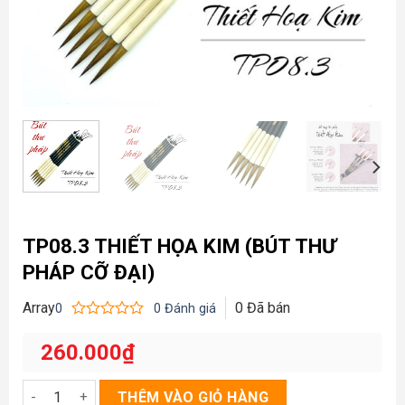
TP08.3 THIẾT HỌA KIM (BÚT THƯ
PHÁP CỠ ĐẠI)
Array
0
Đã bán
0
0
Đánh giá
Được
xếp
260.000
₫
hạng
0
5
TP08.3 Thiết họa Kim (Bút thư pháp cỡ đại) số lượng
THÊM VÀO GIỎ HÀNG
sao