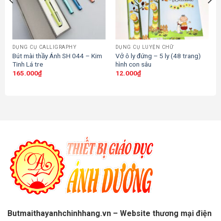
DỤNG CỤ CALLIGRAPHY
DỤNG CỤ LUYỆN CHỮ
Bút mài thầy Ánh SH 044 – Kim
Vở ô ly đứng – 5 ly (48 trang)
Tinh Lá tre
hình con sâu
165.000
₫
12.000
₫
Butmaithayanhchinhhang.vn – Website thương mại điện