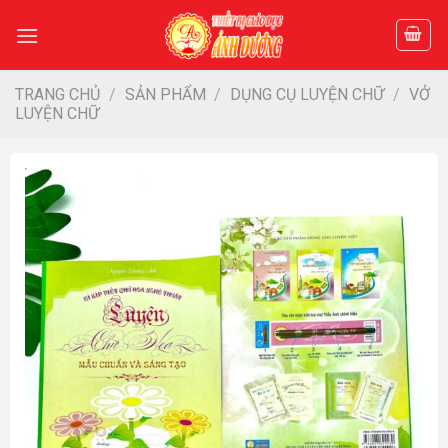
Skip
to
content
TRANG CHỦ
/
SẢN PHẨM
/
DỤNG CỤ LUYỆN CHỮ
/
VỞ
LUYỆN CHỮ