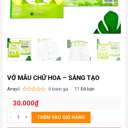
VỞ MẪU CHỮ HOA – SÁNG TẠO
Array
11
Đã bán
0
0
Đánh giá
Được
xếp
30.000
₫
hạng
0
5
Vở mẫu chữ hoa - sáng tạo số lượng
THÊM VÀO GIỎ HÀNG
sao