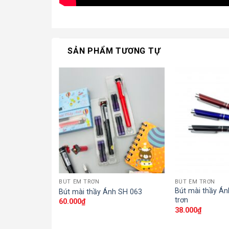
SẢN PHẨM TƯƠNG TỰ
BÚT ÊM TRƠN
BÚT ÊM TRƠN
h SH 036 – êm
Bút mài thầy Á
Bút mài thầy Ánh SH 063
trơn
60.000
₫
38.000
₫