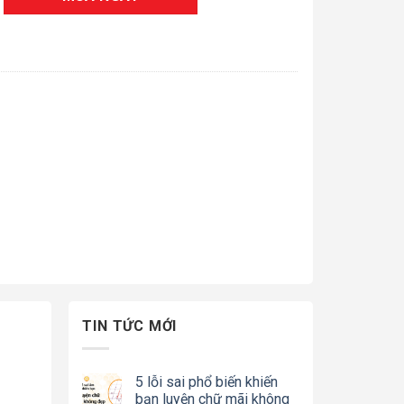
TIN TỨC MỚI
5 lỗi sai phổ biến khiến
bạn luyện chữ mãi không