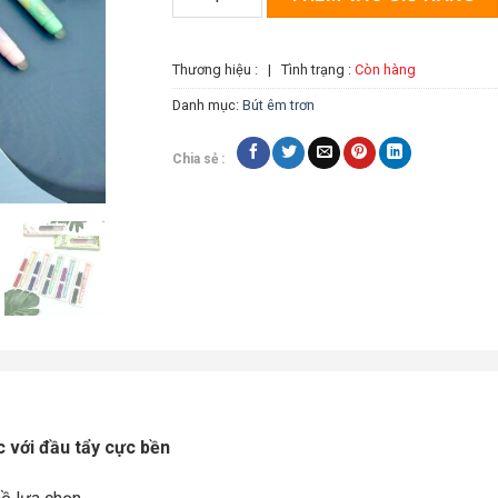
Thương hiệu :
|
Tình trạng :
Còn hàng
Danh mục:
Bút êm trơn
Chia sẻ :
 với đầu tẩy cực bền