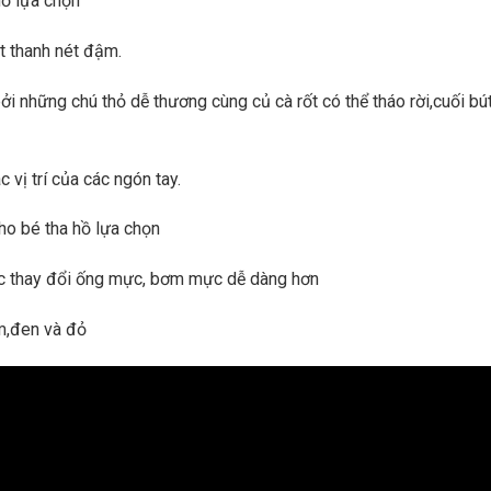
hồ lựa chọn
ét thanh nét đậm.
bởi những chú thỏ dễ thương cùng củ cà rốt có thể tháo rời,cuối bú
 vị trí của các ngón tay.
ho bé tha hồ lựa chọn
ệc thay đổi ống mực, bơm mực dễ dàng hơn
m,đen và đỏ