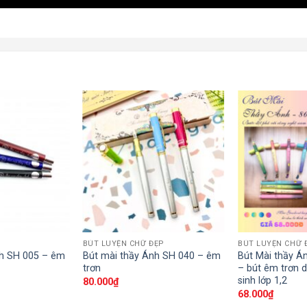
BÚT LUYỆN CHỮ ĐẸP
BÚT LUYỆN CHỮ 
nh SH 005 – êm
Bút mài thầy Ánh SH 040 – êm
Bút Mài thầy Á
trơn
– bút êm trơn 
sinh lớp 1,2
80.000
₫
68.000
₫