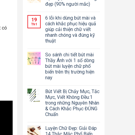
đẹp (90% người mắc)
6 lỗi khi dùng bút mài và
19
cách khắc phục hiệu quả
Th1
t có
giúp cải thiện chữ viết
nhanh chóng và đúng kỹ
thuật
So sánh chi tiết bút mài
Thầy Ánh với 1 số dòng
bút mài luyện chữ phổ
biến trên thị trường hiện
nay
Bút Viết Bị Chảy Mực, Tắc
Mực, Viết Không Đều:1
trong những Nguyên Nhân
& Cách Khắc Phục ĐÚNG
Chuẩn
Luyện Chữ Đẹp: Giải Đáp
14 Thắc Mắc Phổ Biến