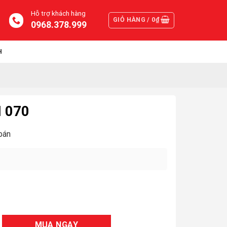
Hỗ trợ khách hàng
GIỎ HÀNG /
0
₫
0968.378.999
H
 070
bán
MUA NGAY