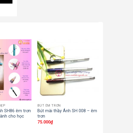
ĐẸP
BÚT ÊM TRƠN
BÚT ÊM TRƠN
nh SH86 êm trơn
Bút mài thầy Ánh SH 008 – êm
Bút mài thầy 
dành cho học
trơn
trơn
75.000
₫
80.000
₫