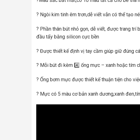
?Màu sắc bắt mắt,có 10 màu tất cả cho bé tha 
? Ngòi kim tinh êm trơn,dễ viết vẫn có thể tạo n
? Phần thân bút nhỏ gọn, dễ viết, được trang trí 
đầu tẩy bằng silicon cực bền
? Được thiết kế định vị tay cầm giúp giữ đúng các
? Mỗi bút đi kèm 4️⃣ ống mực – xanh hoặc tím c
? Ống bơm mực được thiết kế thuận tiện cho vi
? Mực có 5 màu cơ bản xanh dương,xanh đen,tí