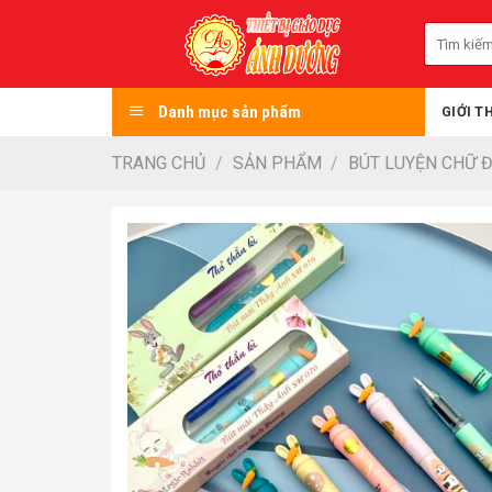
Skip
Tìm
to
kiếm:
content
Danh mục sản phẩm
GIỚI T
TRANG CHỦ
/
SẢN PHẨM
/
BÚT LUYỆN CHỮ 