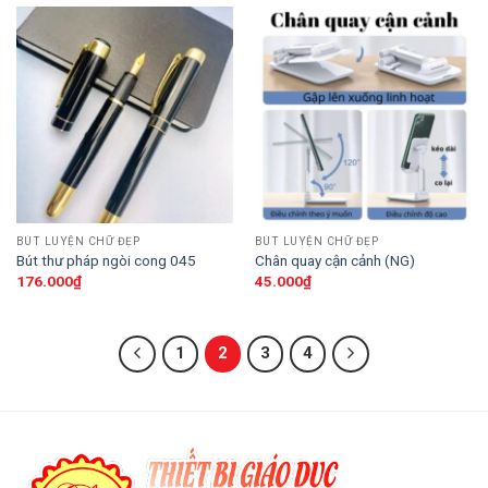
BÚT LUYỆN CHỮ ĐẸP
BÚT LUYỆN CHỮ ĐẸP
Bút thư pháp ngòi cong 045
Chân quay cận cảnh (NG)
176.000
₫
45.000
₫
1
2
3
4