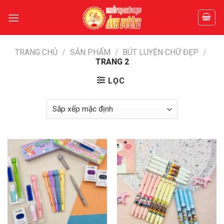
Skip
to
content
TRANG CHỦ
/
SẢN PHẨM
/
BÚT LUYỆN CHỮ ĐẸP
/
TRANG 2
LỌC