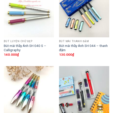
BÚT LUYỆN CHỮ ĐẸP
BÚT MÀI THANH ĐẬM
Bút mài thầy Ánh SH 040 S –
Bút mài thầy Ánh SH 044 – thanh
Calligraphy
đậm
140.000
₫
130.000
₫