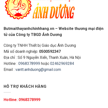
Butmaithayanhchinhhang.vn – Website thương mại điện
tử của Công ty TBGD Ánh Dương
Công ty TNHH Thiết bị Giáo dục Ánh Dương
Mã số doanh nghiệp:
0500592347
Địa chỉ : Số 9 Nguyễn Xiển, Thanh Xuân, Hà Nội
Hotline :
0968378999
hoặc
02462969284
Email :
vantt.anhduong@gmail.com
HỖ TRỢ KHÁCH HÀNG
Hotline:
0968378999