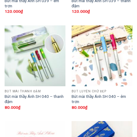
Bút mài thầy Ánh SH 039 – êm
Bút mài thầy Ánh SH 039 – thanh
trơn
đậm
120.000
₫
120.000
₫
BÚT MÀI THANH ĐẬM
BÚT LUYỆN CHỮ ĐẸP
Bút mài thầy Ánh SH 040 – thanh
Bút mài thầy Ánh SH 040 – êm
đậm
trơn
80.000
₫
80.000
₫