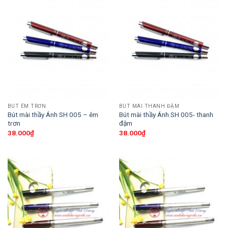
BÚT ÊM TRƠN
BÚT MÀI THANH ĐẬM
Bút mài thầy Ánh SH 005 – êm
Bút mài thầy Ánh SH 005- thanh
trơn
đậm
38.000
₫
38.000
₫