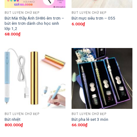
BÚT LUYỆN CHỮ ĐẸP
BÚT LUYỆN CHỮ ĐẸP
Bút Mài thầy Ánh SH86 êm trơn –
Bút mực siêu trơn – 055
bút êm trơn dành cho học sinh
6.000
₫
lớp 1,2
68.000
₫
BÚT LUYỆN CHỮ ĐẸP
BÚT LUYỆN CHỮ ĐẸP
Bút nhiệt
Bút pha lê set 3 món
800.000
₫
66.000
₫